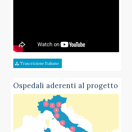
Trascrizione Italiano
Ospedali aderenti al progetto
1
3
2
4
5
6
7