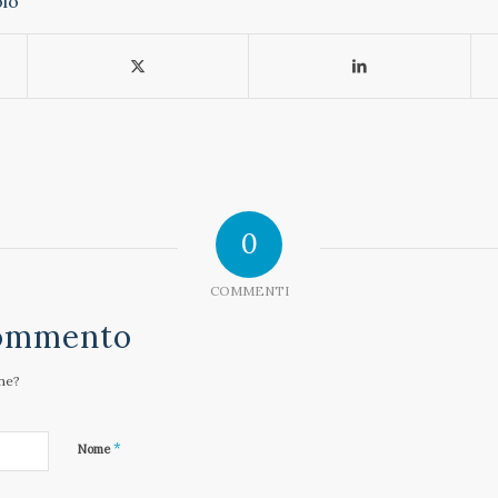
olo
0
COMMENTI
Commento
one?
*
Nome