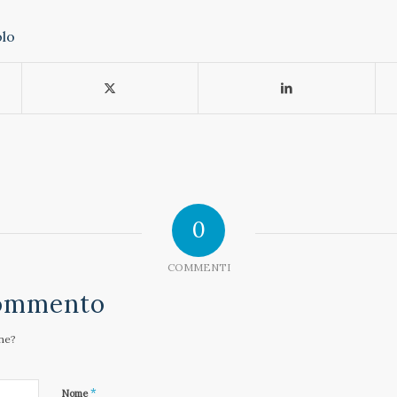
olo
0
COMMENTI
Commento
one?
*
Nome