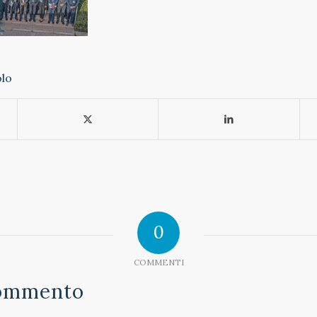
olo
0
COMMENTI
Commento